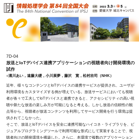
7D-04
放送とIoTデバイス連携アプリケーションの視聴者向け開発環境の
試作
○溝川あい，遠藤大礎，小川展夢，藤沢 寛，松村欣司（NHK）
近年、様々なコンテンツとIoTデバイスの連携サービスが提供され、ユーザが
利用環境をカスタマイズする例が増えている。放送サービスにおいても視聴
者が各々で工夫してIoTデバイスと連携できると、アクセシビリティの高い視
聴や新たな放送の楽しみ方が可能になると考える。しかし放送の信頼性の観
点等から、視聴者が放送コンテンツを利用してサービス開発を行う環境は提
供されてこなかった。
そこで、放送とIoTデバイスを安全に連携可能なハイコネ・ライブラリを、ビ
ジュアルプログラミングツールで利用可能な形式にして実装することで、視
聴者向けの開発環境を構築した。さらに、本環境で複数のアプリケーション