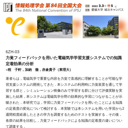
6ZH-03
力覚フィードバックを用いた電磁気学学習支援システムでの知識
定着効果の分析
○程 子軒，加納 徹，赤倉貴子（東理大）
著者らは，電磁気学で重要な内容を力覚で直感的に理解することが可能な学
習支援システムの開発してきた．本システムの利用時に力覚装置を通して学
習する群と，シミュレーション映像のみで学習する群に分けて評価実験を実
施した結果，本システムは電磁気学分野の効果的な学習につながることが示
唆された．本研究では，学習に力覚フィードバックを用いたことによる知識
の定着度の変化について検討する．本実験では本システムを用いた学習から2
週間程度経過したときの学力を調査するためのテストを実施する．その後，
各群の結果を比較し，力覚フィードバックによる知識の定着度の違いについ
て調査する．