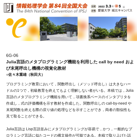
6G-06
Julia言語のメタプログラミング機能を利用した call by need およ
び末尾呼出し機構の視覚化教材
○佐々木重雄（秋田大）
プログラミング教育において，関数呼出し（メソッド呼出し）は大きなハー
ドルの1つで，初級教育を終えてもよく理解しない者がいる。本稿では，Julia
言語のメタプログラミング機能を用いて，項書換系ベースのインタプリタを
作成し，式の評価機構を示す教材を作成した。関数呼出しの call-by-need や
末尾関数を終える際の戻り値の処理などを示すことができ，両者の類似性も
見て取ることができる。
Julia言語は Lisp言語並みにメタプログラミングが容易で，かつ，一般的なプ
ロラミング言語に似たコードの構文操作が可能である。本稿で取り上げた話