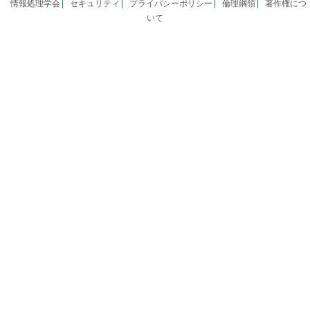
情報処理学会
セキュリティ
プライバシーポリシー
倫理綱領
著作権につ
いて