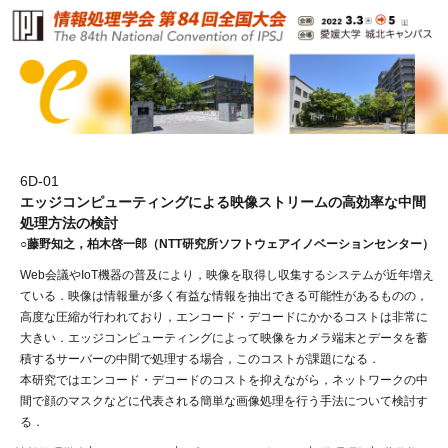
6D-01
エッジコンピューティングによる映像ストリームの高効率な中間
処理方法の検討
○藤野知之，柏木啓一郎（NTT研究所ソフトウェアイノベーションセンター）
Web会議やIoT機器の普及により，映像を取得し収集するシステムが近年増え
ている．映像は情報量が多く有益な情報を抽出できる可能性があるものの，
高度な圧縮が行われており，エンコード・デコードにかかるコストは非常に
大きい．エッジコンピューティングによって映像をカメラ端末とデータを蓄
積するサーバーの中間で処理する場合，このコストが課題になる．
本研究ではエンコード・デコードのコストを抑えながら，ネットワークの中
間で顔のマスクなどに代表される簡単な画像処理を行う手法について検討す
る．