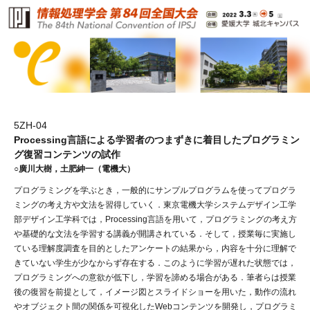
5ZH-04
Processing言語による学習者のつまずきに着目したプログラミン
グ復習コンテンツの試作
○廣川大樹，土肥紳一（電機大）
プログラミングを学ぶとき，一般的にサンプルプログラムを使ってプログラ
ミングの考え方や文法を習得していく．東京電機大学システムデザイン工学
部デザイン工学科では，Processing言語を用いて，プログラミングの考え方
や基礎的な文法を学習する講義が開講されている．そして，授業毎に実施し
ている理解度調査を目的としたアンケートの結果から，内容を十分に理解で
きていない学生が少なからず存在する．このように学習が遅れた状態では，
プログラミングへの意欲が低下し，学習を諦める場合がある．筆者らは授業
後の復習を前提として，イメージ図とスライドショーを用いた，動作の流れ
やオブジェクト間の関係を可視化したWebコンテンツを開発し，プログラミ