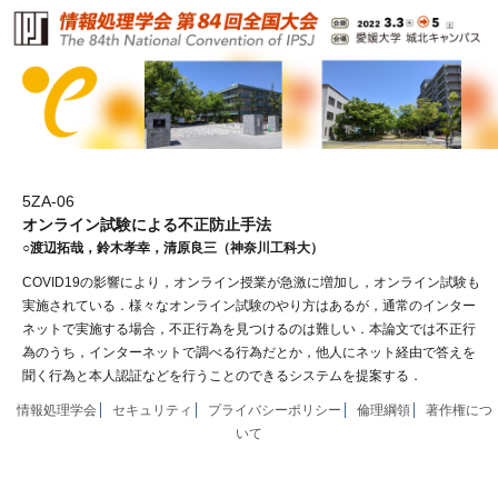
5ZA-06
オンライン試験による不正防止手法
○渡辺拓哉，鈴木孝幸，清原良三（神奈川工科大）
COVID19の影響により，オンライン授業が急激に増加し，オンライン試験も
実施されている．様々なオンライン試験のやり方はあるが，通常のインター
ネットで実施する場合，不正行為を見つけるのは難しい．本論文では不正行
為のうち，インターネットで調べる行為だとか，他人にネット経由で答えを
聞く行為と本人認証などを行うことのできるシステムを提案する．
情報処理学会
セキュリティ
プライバシーポリシー
倫理綱領
著作権につ
いて