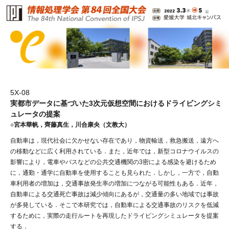
5X-08
実都市データに基づいた3次元仮想空間におけるドライビングシミ
ュレータの提案
○宮本華帆，齊藤真生，川合康央（文教大）
自動車は，現代社会に欠かせない存在であり，物資輸送，救急搬送，遠方へ
の移動などに広く利用されている．また，近年では，新型コロナウイルスの
影響により，電車やバスなどの公共交通機関の3密による感染を避けるため
に，通勤・通学に自動車を使用することも見られた．しかし，一方で，自動
車利用者の増加は，交通事故発生率の増加につながる可能性もある．近年，
自動車による交通死亡事故は減少傾向にあるが，交通量の多い地域では事故
が多発している．そこで本研究では，自動車による交通事故のリスクを低減
するために，実際の走行ルートを再現したドライビングシミュレータを提案
する．