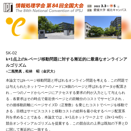
5K-02
k+1点上のk-ページ移動問題に対する漸近的に最適なオンラインア
ルゴリズム
○二瓶勢真，松林 昭（金沢大）
本論文ではk-ページ移動問題と呼ばれるオンライン問題を考える．この問題で
は与えられたネットワークのノードにk個のページと呼ばれるデータが配置さ
れ，一つのノードからページにアクセスする要求の列が入力として与えられ
る．各要求はその時点で最近傍ページとの距離分のコストでサービスされ，
その後移動距離にページサイズD（正整数）を乗じたコストでページを移動で
きる．目標はサービスコストと移動コストの総和を最小化するページ配置系
列を求めることである．本論文では，k+1点ネットワーク上で（2k+1+k/D）-
競合オンラインアルゴリズムを提案する．この競合比の上界は既知の下界とD
に関して漸近的に一致する．