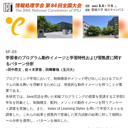
5F-03
学習者のプログラム動作イメージと学習特性および習熟度に関す
るパターン分析
○田中昂文，佐々木芽亜，田﨑黎哉（玉川大）
プログラミング学習において、制御構造やメソッド呼び出しにおけるプログ
ラムの振る舞いを理解するためには、視覚的な動作イメージを持つことが重
要である。
本研究では、Java言語を用いた初級プログラミングの授業を受講する工学部1
年生を対象とし、制御構文、配列、メソッドの動作イメージを問うアンケー
ト調査を実施した。また、 Index of Learning Styles を用いて学習スタイルを
調査した。これらの結果と授業内で実施した実力試験の結果に対して相関ル
ール分析を適用し、パターンを抽出した。