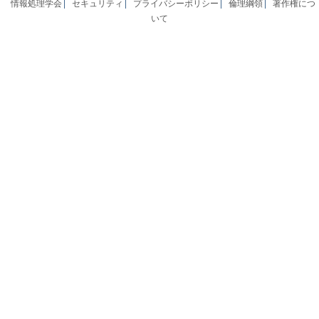
情報処理学会
セキュリティ
プライバシーポリシー
倫理綱領
著作権につ
いて