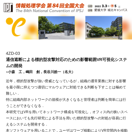
4ZD-03
通信遮断による標的型攻撃対応のための影響範囲VR可視化システ
ムの開発
○小森 工，嶋田 創，長谷川皓一（名大）
近年，標的型攻撃が強い脅威となっているが，組織の通常業務に対する影響
を最小限に抑えつつ適切にマルウェアに対処できる判断を下すことは極めて
難しい．
特に組織内部ネットワークの規模が大きくなると管理者は判断を簡単には行
うことができなくなる．
本研究ではVRを用いてネットワーク構成を可視化し，オフィス内の狭いスペ
ースにおいても先行研究による手法を用いた標的型攻撃への対処が容易に行
えるシステムを開発する．
本ソフトウェアを用いることで，ユーザはワープ移動によりVR空間内を移動