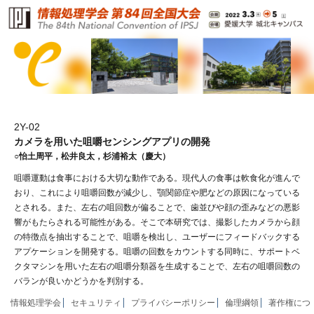
2Y-02
カメラを用いた咀嚼センシングアプリの開発
○怡土周平，松井良太，杉浦裕太（慶大）
咀嚼運動は食事における大切な動作である。現代人の食事は軟食化が進んで
おり、これにより咀嚼回数が減少し、顎関節症や肥などの原因になっている
とされる。また、左右の咀回数が偏ることで、歯並びや顔の歪みなどの悪影
響がもたらされる可能性がある。そこで本研究では、撮影したカメラから顔
の特徴点を抽出することで、咀嚼を検出し、ユーザーにフィードバックする
アプケーションを開発する。咀嚼の回数をカウントする同時に、サポートベ
クタマシンを用いた左右の咀嚼分類器を生成することで、左右の咀嚼回数の
バランが良いかどうかを判別する。
情報処理学会
セキュリティ
プライバシーポリシー
倫理綱領
著作権につ