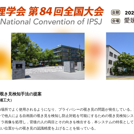
覗き見検知手法の提案
浦工大）
の場所でよく使用されるようになり、プライバシーの覗き見の問題が発生している。
ンで他人による自画面の覗き見を検知し防止対処を可能にするための覗き見検知シス
メラ画像を処理し，背後の人の両目とその向きを検出する．本システムの特長として
遠い位置からの覗き見の認識精度を上げることを狙っている。