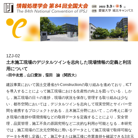
1ZJ-02
土木施工現場のデジタルツインを志向した現場情報の定義と利活
用について
○田中友悠，山口愛加，窪田 諭（関西大）
建設事業において国土交通省がi-Constructionの取り組みを進めており，ICT
を導入することによって施工現場における生産性の向上を図っている．しか
し，施工現場の日々の進捗，現場の状況を保存し管理する取り組みは少な
い．都市空間においては，デジタルツインを志向して現実空間とサイバー空
間を連携するプロジェクトがある．土木施工分野において，この考えに基づ
き現場の進捗や環境情報などの取得データを定義することにより，安全管
理，品質管理，施工不良の原因究明など二次的な利用が可能となる．本研究
では，施工現場の三次元空間化に用いるデータとして施工現場で取得可能な
データを考察し定義して，施工中または施工後に作業進捗を確認できる3次元