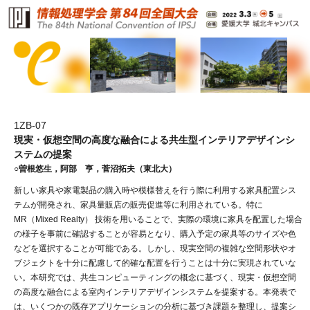
1ZB-07
現実・仮想空間の高度な融合による共生型インテリアデザインシ
ステムの提案
○曽根悠生，阿部 亨，菅沼拓夫（東北大）
新しい家具や家電製品の購入時や模様替えを行う際に利用する家具配置シス
テムが開発され、家具量販店の販売促進等に利用されている。特に
MR（Mixed Realty） 技術を用いることで、実際の環境に家具を配置した場合
の様子を事前に確認することが容易となり、購入予定の家具等のサイズや色
などを選択することが可能である。しかし、現実空間の複雑な空間形状やオ
ブジェクトを十分に配慮して的確な配置を行うことは十分に実現されていな
い。本研究では、共生コンピューティングの概念に基づく、現実・仮想空間
の高度な融合による室内インテリアデザインシステムを提案する。本発表で
は、いくつかの既存アプリケーションの分析に基づき課題を整理し、提案シ