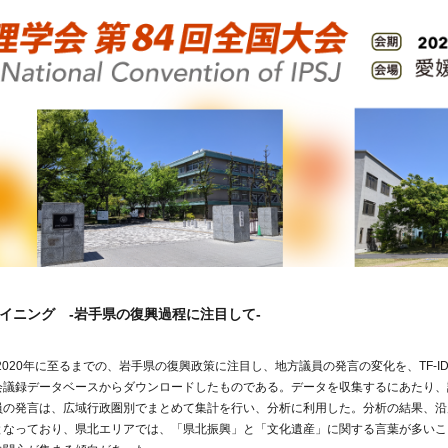
イニング -岩手県の復興過程に注目して-
ら2020年に至るまでの、岩手県の復興政策に注目し、地方議員の発言の変化を、TF-
会議録データベースからダウンロードしたものである。データを収集するにあたり、
員の発言は、広域行政圏別でまとめて集計を行い、分析に利用した。分析の結果、沿
となっており、県北エリアでは、「県北振興」と「文化遺産」に関する言葉が多いこ