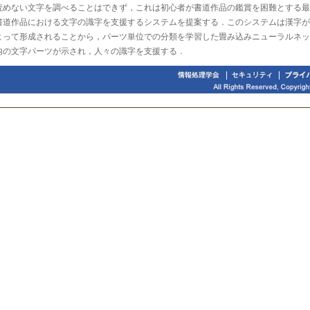
読めない文字を調べることはできず，これは初心者が書道作品の鑑賞を困難とする最
書道作品における文字の識字を支援するシステムを提案する．このシステムは漢字が
よって形成されることから，パーツ単位での分類を学習した畳み込みニューラルネッ
内の文字パーツが示され，人々の識字を支援する．