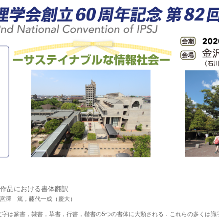
作品における書体翻訳
，宮澤 篤，藤代一成（慶大）
文字は篆書，隷書，草書，行書，楷書の5つの書体に大類される．これらの多くは識