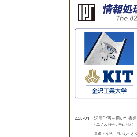
2ZC-04
深層学習を用いた書道
○二ノ宮梢平，中山雅紀
書道の作品に用いられる