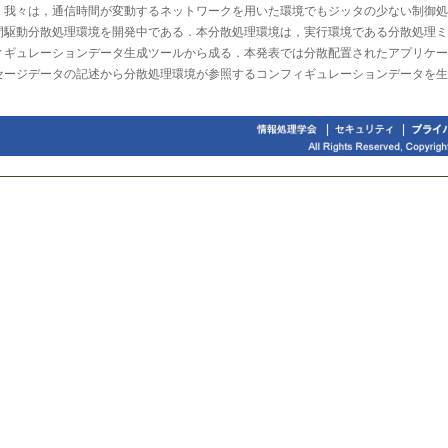
．我々は，通信時間が変動するネットワークを用いた環境でもジッタの少ない制御処
間駆動分散処理環境を開発中である．本分散処理環境は，実行環境である分散処理ミ
ィギュレーションデータ生成ツールから成る．本発表では分散配置されたアプリケー
セージデータの記述から分散処理環境が参照するコンフィギュレーションデータを生