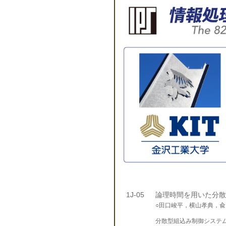
1J-05
論理時間を用いた分散
○田口峻平，横山孝典，
分散型組込み制御システ