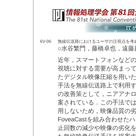
6V-06
無線伝送路におけるユーザの注視点を考
○水谷繁門，藤橋卓也，遠藤
近年，スマートフォンなど
視聴に対する需要が高まっ
たデジタル映像圧縮を用い
手法を無線伝送路上で利用
の改善策として，ニアアナログ
案されている．この手法で
用しないため，映像品質の
FoveaCastを組み合わ
止回数の減少や映像の劣化