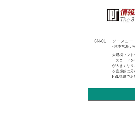
6N-01
ソースコー
○滝本竜海，
大規模ソフト
ースコードを
が大きくなり
を直感的に分
PBL課題で