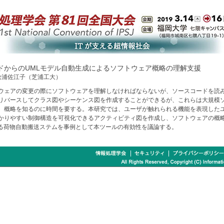
ドからのUMLモデル自動生成によるソフトウェア概略の理解支援
松浦佐江子（芝浦工大）
ウェアの変更の際にソフトウェアを理解しなければならないが、ソースコードを読
リバースしてクラス図やシーケンス図を作成することができるが、これらは大規模
、概略を知るのに時間を要する。本研究では、ユーザが触れられる機能を表現した
かりやすい制御構造を可視化できるアクティビティ図を作成し、ソフトウェアの概
ある荷物自動搬送ステムを事例として本ツールの有効性を議論する。