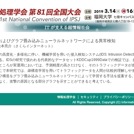
およびグラフ畳み込みニューラルネットワークによる異常検知
松本亮介（さくらインターネット）
度化・多様化に伴い、機械学習を用いた侵入検知システム(IDS: Intrusion Detecti
。IDSの研究で扱われる代表的なデータセットKDDCup1999Dataでの検証で
ところが実運用においては、予測精度の高さだけなく、そのトラフィックデータが
こで本研究では、疎構造学習を用いてトラフィックデータを人間が比較的理解しや
フ構造をグラフ畳み込みニューラルネットワークによって学習する手法を提案する
なく、攻撃の原因となる部分グラフを示すことができると考えている。