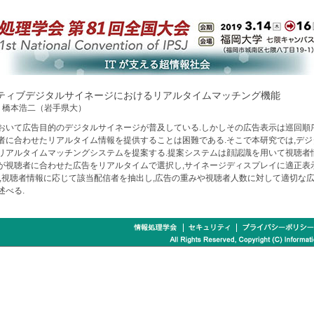
ティブデジタルサイネージにおけるリアルタイムマッチング機能
，橋本浩二（岩手県大）
おいて広告目的のデジタルサイネージが普及している.しかしその広告表示は巡回順
者に合わせたリアルタイム情報を提供することは困難である.そこで本研究では,デ
リアルタイムマッチングシステムを提案する.提案システムは顔認識を用いて視聴者
が視聴者に合わせた広告をリアルタイムで選択し,サイネージディスプレイに適正表
は,視聴者情報に応じて該当配信者を抽出し,広告の重みや視聴者人数に対して適切な
述べる.