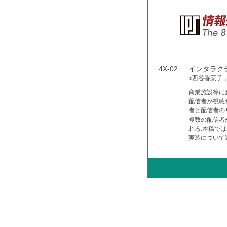
4X-02
インタラク
○西谷香菜子
商業施設等に
配信者が視聴
者と配信者の
複数の配信者
れる.本稿で
実装について