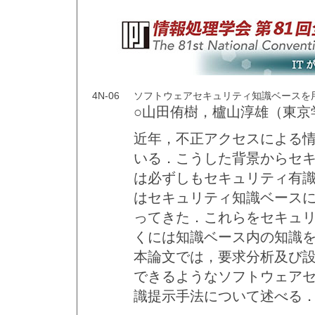
4N-06
ソフトウェアセキュリティ知識ベースを
○山田侑樹，櫨山淳雄（東京
近年，不正アクセスによる
いる．こうした背景からセ
は必ずしもセキュリティ有
はセキュリティ知識ベース
ってきた．これらをセキュ
くには知識ベース内の知識
本論文では，要求分析及び
できるようなソフトウェア
識提示手法について述べる