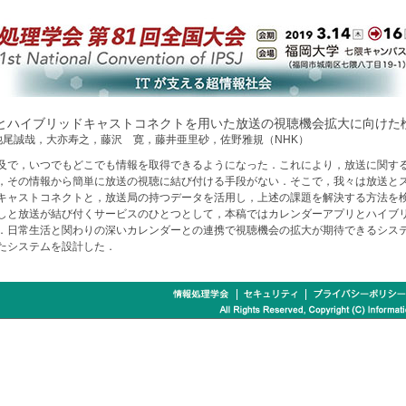
とハイブリッドキャストコネクトを用いた放送の視聴機会拡大に向けた
池尾誠哉，大亦寿之，藤沢 寛，藤井亜里砂，佐野雅規（NHK）
及で，いつでもどこでも情報を取得できるようになった．これにより，放送に関す
，その情報から簡単に放送の視聴に結び付ける手段がない．そこで，我々は放送と
キャストコネクトと，放送局の持つデータを活用し，上述の課題を解決する方法を
しと放送が結び付くサービスのひとつとして，本稿ではカレンダーアプリとハイブ
．日常生活と関わりの深いカレンダーとの連携で視聴機会の拡大が期待できるシス
たシステムを設計した．