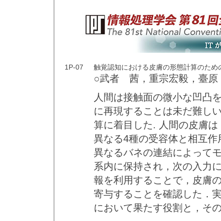
1P-07
触覚認知における皮膚の形態計算のため
○武者 茜，重宗宏毅，臺原
人間は接触面の微小な凹凸
に再現することは未だ難し
算に着目した. 人間の皮膚
異なる4種の受容体と相互作
異なるバネの連結によって
系内に保持され，次の入力
報を利用することで，皮膚
寄与することを確認した．
において果たす役割と，そ