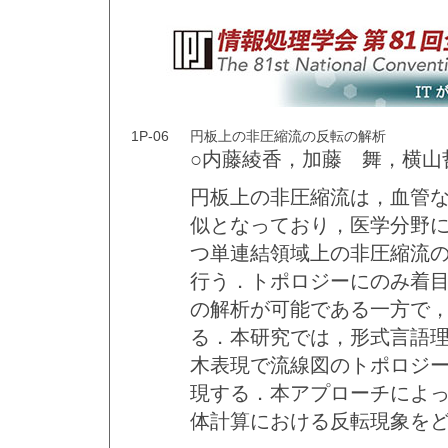
1P-06
円板上の非圧縮流の反転の解析
○内藤綾香，加藤 舞，横山
円板上の非圧縮流は，血管
似となっており，医学分野
つ単連結領域上の非圧縮流
行う．トポロジーにのみ着
の解析が可能である一方で
る．本研究では，形式言語
木表現で流線図のトポロジ
現する．本アプローチによっ
体計算における反転現象を