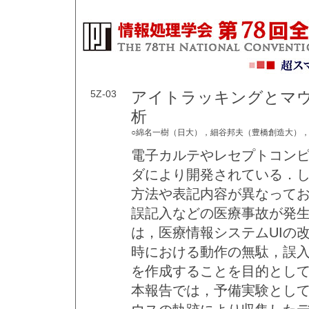
5Z-03
アイトラッキングとマウ
析
○綿名一樹（日大），細谷邦夫（豊橋創造大）
電子カルテやレセプトコン
ダにより開発されている．
方法や表記内容が異なってお
誤記入などの医療事故が発
は，医療情報システムUIの
時における動作の無駄，誤入
を作成することを目的とし
本報告では，予備実験とし