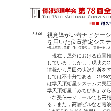
5U-06
視覚障がい者ナビゲー
を用いた位置推定シス
○坂上晴信，佐藤 佳，佐藤俊太，高石一樹，
現在，屋外における位置推
している．しかし，現状のG
情報から周囲の状況判断を
しては不十分である．GPS
は準天頂衛星システムの実
準天頂衛星「みちびき」から
トな受信モジュールでも高
る．また，高層ビルなど電