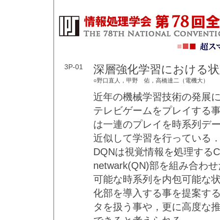
3P-01
深層強化学習における状
○野口直人，甲野 佑，高橋達二（電機大）
近年の機械学習技術の発展
テレビゲームをプレイする事が
は一連のプレイを時系列デー
近似して学習を行っている
DQNは視覚情報を処理するC
netwark(QN)部を組
可能な時系列を内包可能な状
化部を導入する事を提案する
タを扱う事や，更に高度な