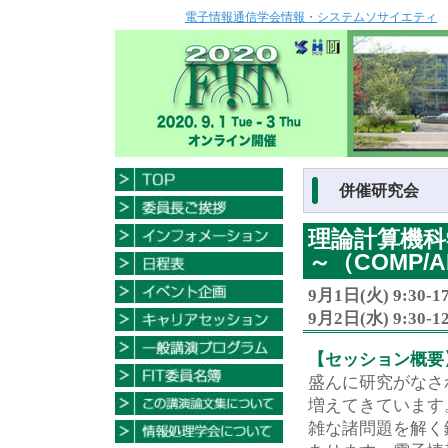
電子情報通信学会情報・システムソサイエティ
併催研究会
理論計算機科
～（COMP/
9月1日(火) 9:30-
9月2日(水) 9:30-
【セッション概要
盛んに研究がなさ
増えてきています
雑な諸問題を解く