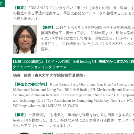
【概要】
FDM方式3Dプリンタを用いて細い柱（経糸）の間に糸（緯糸）
の構造を作る手法を提案する。手法に必要なパラメータを整理するととも
た造形例を示す。
【略歴】
2018年明治大学大学院先端数理科学研究科先端
後期課程修了。博士（工学）。2018年度より、明治大学
イエンス学科に助教として着任、現在に至る。HCIやデ
を専門とし、工作機器を用いたものづくりや3Dプリンタ
従事。
13:30-13:50 講演(2) 【タイトル邦題】 Self-healing UI: 機械的か
クチュエーションインタフェース
鳴海 紘也（東京大学 大学院情報学環 助教）
【原発表の書誌情報】
Koya Narumi, Fang Qin, Siyuan Liu, Huai-Yu Cheng, Jian
Mohammad Islam, and Lining Yao. 2019. Self-healing UI: Mechanically and Electrical
Sensing and Actuation Interfaces. In Proceedings of the 32nd Annual ACM Symposi
and Technology (UIST ’19). Association for Computing Machinery, New York, NY
DOI:https://doi.org/10.1145/3332165.3347901
【概要】
一度損傷しても電気的・機械的な強度を繰り返し回復できる柔らかい
healing UIを提案した。また、特殊な素材により実現される固体・エラ
かしたアプリケーションを提案した。