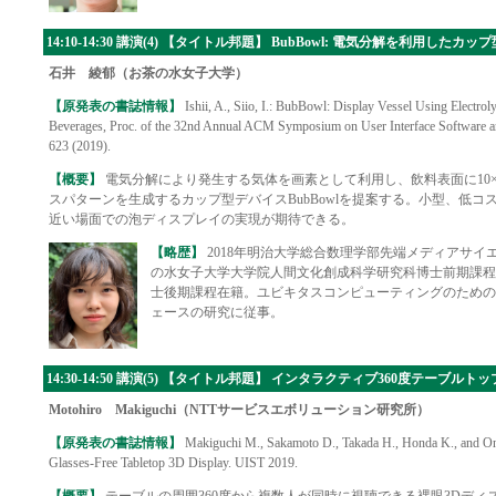
14:10-14:30 講演(4) 【タイトル邦題】 BubBowl: 電気分解を利用した
石井 綾郁（お茶の水女子大学）
【原発表の書誌情報】
Ishii, A., Siio, I.: BubBowl: Display Vessel Using Electrol
Beverages, Proc. of the 32nd Annual ACM Symposium on User Interface Software a
623 (2019).
【概要】
電気分解により発生する気体を画素として利用し、飲料表面に10×
スパターンを生成するカップ型デバイスBubBowlを提案する。小型、低
近い場面での泡ディスプレイの実現が期待できる。
【略歴】
2018年明治大学総合数理学部先端メディアサイエ
の水女子大学大学院人間文化創成科学研究科博士前期課程
士後期課程在籍。ユビキタスコンピューティングのための
ェースの研究に従事。
14:30-14:50 講演(5) 【タイトル邦題】 インタラクティブ360度テーブル
Motohiro Makiguchi（NTTサービスエボリューション研究所）
【原発表の書誌情報】
Makiguchi M., Sakamoto D., Takada H., Honda K., and Ono
Glasses-Free Tabletop 3D Display. UIST 2019.