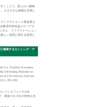
を引くことで、柔らかい織物
に、さまざまな樹脂を活用し
メディアサイエンス専攻博士
総合数理学部先端メディアサ
ィジタル・ファブリケーション
の新しい表現に関する研究に
つ電気的に自己修復するセンシング・ア
zhe Gu, Yoshihiro Kawahara,
ly Self-healing Materials for
um on User Interface Software
, USA, 293–306.
インタフェースSelf-
ストマ・液体それぞれの特性を生