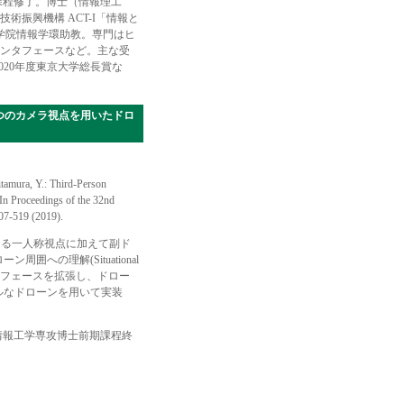
課程修了。博士（情報理工
振興機構 ACT-I「情報と
大学院情報学環助教。専門はヒ
ンタフェースなど。主な受
ard、2020年度東京大学総長賞な
間連動する2つのカメラ視点を用いたドロ
tamura, Y.: Third-Person
 In Proceedings of the 32nd
07-519 (2019).
よる一人称視点に加えて副ド
の理解(Situational
ンタフェースを拡張し、ドロー
ルなドローンを用いて実装
。
情報工学専攻博士前期課程終