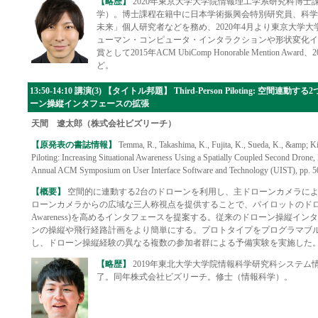
【略歴】
2020年東京大学大学院情報理工学系研究科博士
学）。博士課程在籍中に日本学術振興会特別研究員、科学技術
未来」個人研究者などを務め、2020年4月より東京大学
ューマン・コンピュータ・インタラクションや形状変化イ
賞として2015年ACM UbiComp Honorable Mention Aw
ど。
13:50-14:10 講演(3) 【タイトル邦題】 Third-Person Piloting: 空
ーン操縦インタフェースの拡張
天間 遼太郎（株式会社ビズリーチ）
【原発表の書誌情報】
Temma, R., Takashima, K., Fujita, K., Sueda, K., &amp; Ki
Piloting: Increasing Situational Awareness Using a Spatially Coupled Second Drone,
Annual ACM Symposium on User Interface Software and Technology (UIST), pp. 5
【概要】
空間的に連動する2台のドローンを利用し、主ドローンカメラに
ローンカメラからの広域な三人称視点を提供することで、パイロットのドローン周囲へ
Awareness)を高めるインタフェースを提案する。従来のドローン操縦イ
ンの操縦や飛行経路計画をより簡単にする。プロトタイプをプログラマブ
し、ドローン操縦経験の異なる複数の参加者群による予備実験を実施した
【略歴】
2019年東北大学大学院情報科学研究科システム
了。同年株式会社ビズリーチ。修士（情報科学）。