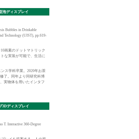
カップ型泡ディスプレイ
ysis Bubbles in Drinkable
nd Technology (UIST), pp.619-
10画素のドットマトリック
コストな実装が可能で、生活に
ンス学科卒業。2020年お茶
修了。同年より同研究科博
、実物体を用いたインタフ
トップ3Dディスプレイ
 T. Interactive 360-Degree