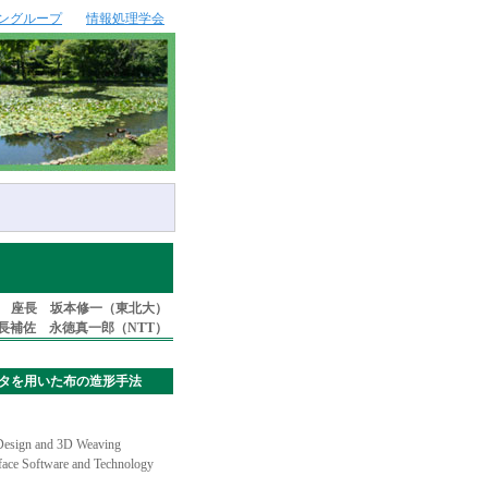
ングループ
情報処理学会
座長 坂本修一（東北大）
長補佐 永徳真一郎（NTT）
式3Dプリンタを用いた布の造形手法
r Design and 3D Weaving
face Software and Technology