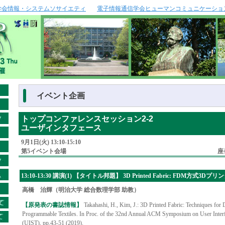
学会情報・システムソサイエティ
電子情報通信学会ヒューマンコミュニケーショ
イベント企画
トップコンファレンスセッション2-2
ユーザインタフェース
9月1日(火) 13:10-15:10
第5イベント会場
座
13:10-13:30 講演(1) 【タイトル邦題】 3D Printed Fabric: FDM方
高橋 治輝（明治大学 総合数理学部 助教）
【原発表の書誌情報】
Takahashi, H., Kim, J.: 3D Printed Fabric: Techniques fo
Programmable Textiles. In Proc. of the 32nd Annual ACM Symposium on User Inter
(UIST), pp.43-51 (2019).