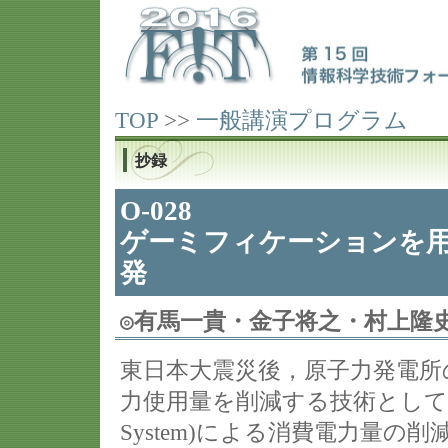
TOP
>>
一般講演プログラム
抄録
O-028
ゲーミフィケーションを用
発
◎
有馬一貴・金子将之・村上隆
東日本大震災後，原子力発電所
力使用量を削減する技術として，HEMS(
System)による消費電力量の