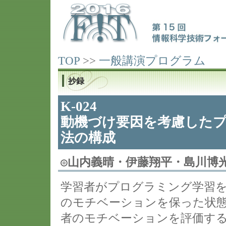
TOP
>>
一般講演プログラム
抄録
K-024
動機づけ要因を考慮した
法の構成
◎
山内義晴・伊藤翔平・島川博
学習者がプログラミング学習
のモチベーションを保った状
者のモチベーションを評価す