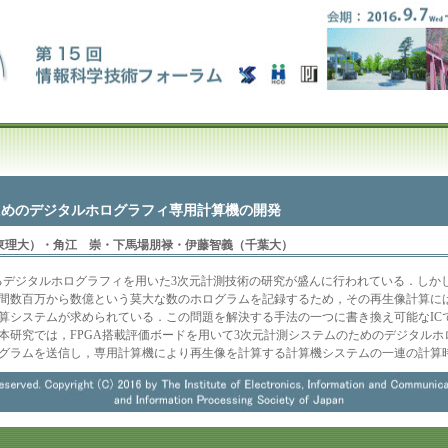
ためのデジタルホログラフィ専用計算機の開発
東理大）・角江 崇・下馬場朋禄・伊藤智義（千葉大）
れるデジタルホログラフィを用いた3次元計測技術の研究が盛んに行われている．しか
間数百万から数億という莫大な数のホログラムを記録するため，その再生像計算に
算システムが求められている．この問題を解決する手法の一つに書き換え可能なICで
本研究では，FPGA搭載評価ボードを用いて3次元計測システムのためのデジタル
グラムを送信し，専用計算機により再生像を計算する計算機システムの一連の計算