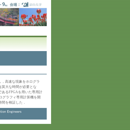
し，高速な現象をホログラ
は莫大な時間が必要とな
あるFPGAを用いた専用計
ホログラフィ専用計算機を開
時間を検証した．