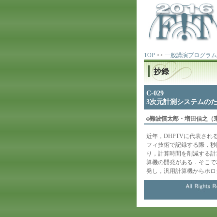
TOP
>>
一般講演プログラム
抄録
C-029
3次元計測システムの
◎
難波慎太郎・増田信之（
近年，DHPTVに代表さ
フィ技術で記録する際，秒
り，計算時間を削減する計
算機の開発がある．そこで
発し，汎用計算機からホロ