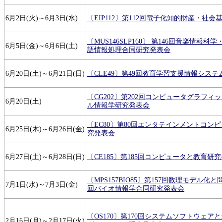
6月2日(火)～6月3日(水)
〔EIP112〕第112回電子化知的財産・社
〔MUS146SLP160〕 第146回音楽情報科
6月5日(金)～6月6日(土)
語情報処理合同研究発表会
6月20日(土)～6月21日(日)
〔CLE49〕第49回教育学習支援情報シス
〔CG202〕第202回コンピュータグラフィ
6月20日(土)
ル情報学研究発表会
〔EC80〕第80回エンタテインメントコン
6月25日(木)～6月26日(金)
究発表会
6月27日(土)～6月28日(日)
〔CE185〕第185回コンピュータと教育研
〔MPS157BIO85〕第157回数理モデル化
7月1日(水)～7月3日(金)
回バイオ情報学合同研究発表会
〔OS170〕第170回システムソフトウェア
2月16日(月)～2月17日(火)