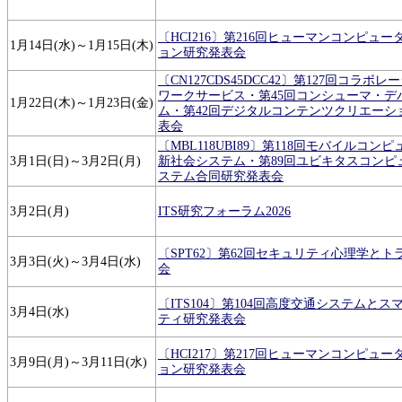
〔HCI216〕第216回ヒューマンコンピュ
1月14日(水)～1月15日(木)
ョン研究発表会
〔CN127CDS45DCC42〕第127回コラボ
ワークサービス・第45回コンシューマ・デ
1月22日(木)～1月23日(金)
ム・第42回デジタルコンテンツクリエーシ
表会
〔MBL118UBI89〕第118回モバイルコン
3月1日(日)～3月2日(月)
新社会システム・第89回ユビキタスコンピ
ステム合同研究発表会
3月2日(月)
ITS研究フォーラム2026
〔SPT62〕第62回セキュリティ心理学と
3月3日(火)～3月4日(水)
会
〔ITS104〕第104回高度交通システムと
3月4日(水)
ティ研究発表会
〔HCI217〕第217回ヒューマンコンピュ
3月9日(月)～3月11日(水)
ョン研究発表会