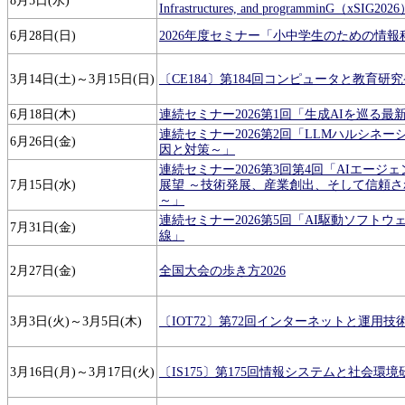
8月5日(水)
Infrastructures, and programminG（xSIG202
6月28日(日)
2026年度セミナー「小中学生のための情報
3月14日(土)～3月15日(日)
〔CE184〕第184回コンピュータと教育研
6月18日(木)
連続セミナー2026第1回「生成AIを巡る最
連続セミナー2026第2回「LLMハルシネー
6月26日(金)
因と対策～」
連続セミナー2026第3回第4回「AIエージ
7月15日(水)
展望 ～技術発展、産業創出、そして信頼
～」
連続セミナー2026第5回「AI駆動ソフトウ
7月31日(金)
線」
2月27日(金)
全国大会の歩き方2026
3月3日(火)～3月5日(木)
〔IOT72〕第72回インターネットと運用技
3月16日(月)～3月17日(火)
〔IS175〕第175回情報システムと社会環