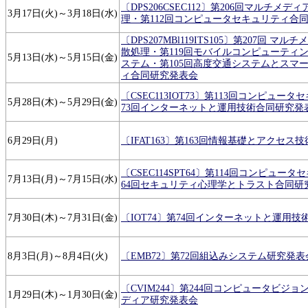
〔DPS206CSEC112〕第206回マルチメ
3月17日(火)～3月18日(水)
理・第112回コンピュータセキュリティ合
〔DPS207MBl119ITS105〕第207回 マ
散処理・第119回モバイルコンピューティ
5月13日(水)～5月15日(金)
ステム・第105回高度交通システムとスマ
ィ合同研究発表会
〔CSEC113IOT73〕第113回コンピュー
5月28日(木)～5月29日(金)
73回インターネットと運用技術合同研究発
6月29日(月)
〔IFAT163〕第163回情報基礎とアクセス
〔CSEC114SPT64〕第114回コンピュー
7月13日(月)～7月15日(水)
64回セキュリティ心理学とトラスト合同研
7月30日(木)～7月31日(金)
〔IOT74〕第74回インターネットと運用技
8月3日(月)～8月4日(火)
〔EMB72〕第72回組込みシステム研究発表
〔CVIM244〕第244回コンピュータビジ
1月29日(木)～1月30日(金)
ディア研究発表会