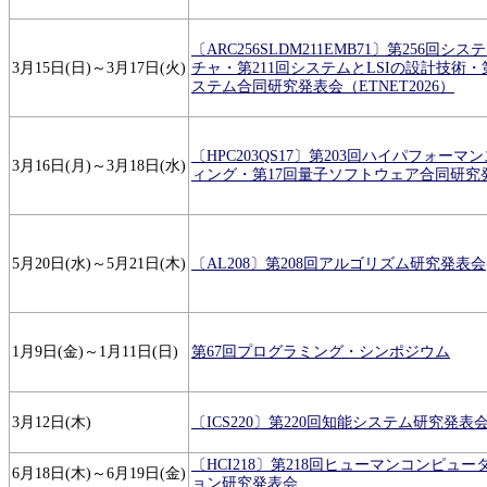
〔ARC256SLDM211EMB71〕第256回
3月15日(日)～3月17日(火)
チャ・第211回システムとLSIの設計技術・
ステム合同研究発表会（ETNET2026）
〔HPC203QS17〕第203回ハイパフォー
3月16日(月)～3月18日(水)
ィング・第17回量子ソフトウェア合同研究
5月20日(水)～5月21日(木)
〔AL208〕第208回アルゴリズム研究発表会
1月9日(金)～1月11日(日)
第67回プログラミング・シンポジウム
3月12日(木)
〔ICS220〕第220回知能システム研究発表
〔HCI218〕第218回ヒューマンコンピュ
6月18日(木)～6月19日(金)
ョン研究発表会