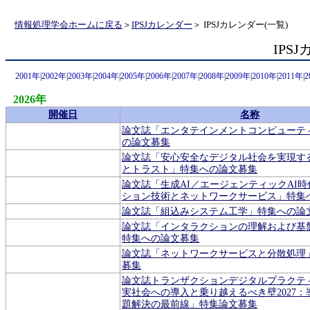
情報処理学会ホームに戻る
＞
IPSJカレンダー
＞ IPSJカレンダー(一覧)
IPS
2001年
|
2002年
|
2003年
|
2004年
|
2005年
|
2006年
|
2007年
|
2008年
|
2009年
|
2010年
|
2011年
|
2
2026年
開催日
名称
論文誌「エンタテインメントコンピューテ
の論文募集
論文誌「安心安全なデジタル社会を実現す
とトラスト」特集への論文募集
論文誌「生成AI／エージェンティックAI
ション技術とネットワークサービス」特集
論文誌「組込みシステム工学」特集への論
論文誌「インタラクションの理解および基
特集への論文募集
論文誌「ネットワークサービスと分散処理
募集
論文誌トランザクションデジタルプラクティ
実社会への導入と乗り越えるべき壁2027
題解決の最前線」特集論文募集