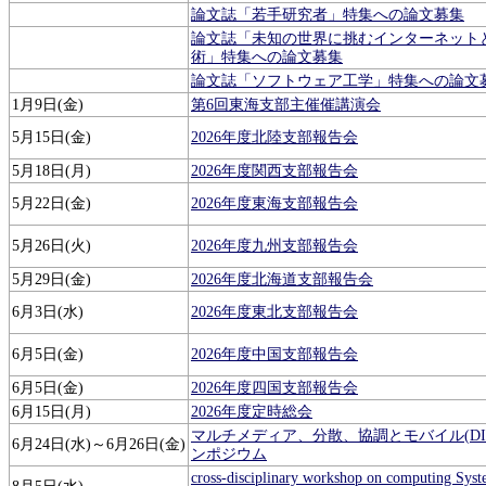
論文誌「若手研究者」特集への論文募集
論文誌「未知の世界に挑むインターネット
術」特集への論文募集
論文誌「ソフトウェア工学」特集への論文
1月9日(金)
第6回東海支部主催催講演会
5月15日(金)
2026年度北陸支部報告会
5月18日(月)
2026年度関西支部報告会
5月22日(金)
2026年度東海支部報告会
5月26日(火)
2026年度九州支部報告会
5月29日(金)
2026年度北海道支部報告会
6月3日(水)
2026年度東北支部報告会
6月5日(金)
2026年度中国支部報告会
6月5日(金)
2026年度四国支部報告会
6月15日(月)
2026年度定時総会
マルチメディア、分散、協調とモバイル(DICO
6月24日(水)～6月26日(金)
ンポジウム
cross-disciplinary workshop on computing Syst