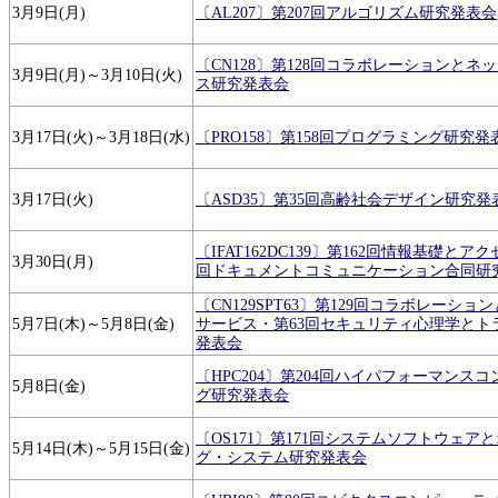
3月9日(月)
〔AL207〕第207回アルゴリズム研究発表会
〔CN128〕第128回コラボレーションとネ
3月9日(月)～3月10日(火)
ス研究発表会
3月17日(火)～3月18日(水)
〔PRO158〕第158回プログラミング研究発
3月17日(火)
〔ASD35〕第35回高齢社会デザイン研究発
〔IFAT162DC139〕第162回情報基礎とア
3月30日(月)
回ドキュメントコミュニケーション合同研
〔CN129SPT63〕第129回コラボレーシ
5月7日(木)～5月8日(金)
サービス・第63回セキュリティ心理学とト
発表会
〔HPC204〕第204回ハイパフォーマンス
5月8日(金)
グ研究発表会
〔OS171〕第171回システムソフトウェア
5月14日(木)～5月15日(金)
グ・システム研究発表会