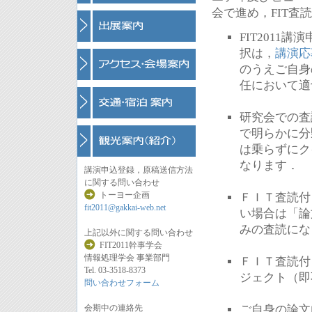
会で進め，FIT
FIT201
択は，
講演応
のうえご自身
任において適
研究会での査
で明らかに分
は乗らずにク
なります．
講演申込登録，原稿送信方法
に関する問い合わせ
トーヨー企画
ＦＩＴ査読付
fit2011@gakkai-web.net
い場合は「論
みの査読にな
上記以外に関する問い合わせ
FIT2011幹事学会
情報処理学会 事業部門
ＦＩＴ査読付
Tel. 03-3518-8373
ジェクト（即
問い合わせフォーム
会期中の連絡先
ご自身の論文