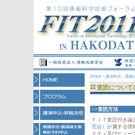
HOME
>
講演申込・原稿
査読について
>>査読方法
ＦＩＴ査読付き論
究会）
が属する情
エティ及びヒュー