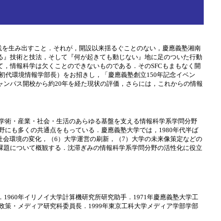
て新しい実践を生み出すこと．それが，開設以来揺るぐことのない，慶應義塾湘南
る』技術と技法，そして『何が起きても動じない』地に足のついた行動
て，情報科学は欠くことのできないものである．そのSFCもまもなく開
初代環境情報学部長）をお招きし，「慶應義塾創立150年記念イベン
ャンパス開校から約20年を経た現状の評価，さらには，これからの情報
学術・産業・社会・生活のあらゆる基盤を支える情報科学系学問分野
にも多くの共通点をもっている．慶應義塾大学では，1980年代半ば
社会環境の変化，（6）大学運営の刷新，（7）大学の未来像策定などの
課題について概観する．沈滞ぎみの情報科学系学問分野の活性化に役立
1960年イリノイ大学計算機研究所研究助手．1971年慶應義塾大学工
院政策・メディア研究科委員長．1999年東京工科大学メディア学部学部