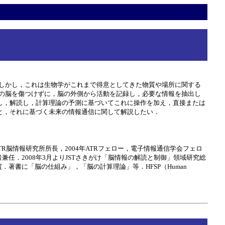
しかし，これは生物学がこれまで得意としてきた物質や場所に関する
の脳を傷つけずに，脳の外側から活動を記録し，必要な情報を抽出し
し，解読し，計算理論の予測に基づいてこれに操作を加え，直接または
と，それに基づく未来の情報通信に関して解説したい．
りATR脳情報研究所所長，2004年ATRフェロー，電子情報通信学会フェロ
責任者兼任．2008年3月よりJSTさきがけ「脳情報の解読と制御」領域研究総
書に「脳の仕組み」，「脳の計算理論」等．HFSP（Human