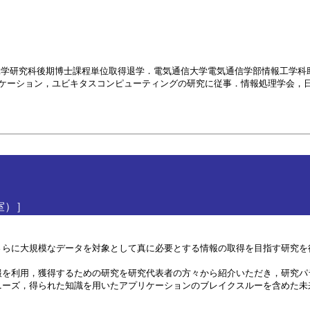
院理工学研究科後期博士課程単位取得退学．電気通信大学電気通信学部情報工学
ケーション，ユビキタスコンピューティングの研究に従事．情報処理学会，日本
義室）］
らに大規模なデータを対象として真に必要とする情報の取得を目指す研究を
報を利用，獲得するための研究を研究代表者の方々から紹介いただき，研究パ
ニーズ，得られた知識を用いたアプリケーションのブレイクスルーを含めた未