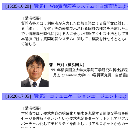
［15:35-16:20］
講演4「Web質問応答システム：自然言語に
［講演概要］
質問応答とは，利用者が入力した自然言語による質問文に対し
る「誰」，「なぜ」等の表現で示される回答の種類を考慮した
で，情報爆発時代における人に優しい情報アクセス手法として
本講演では，質問応答システムに関して，概説を行なうとともに
て論じる．
森 辰則（横浜国大）
1991年横浜国立大学大学院工学研究科博士課
11月までStanford大学CSLI客員研究
［16:20-17:05］
講演5「コミュニケーションエージェントに
［講演概要］
本発表では，要求内容の明確化と要求を充足する簡便な手段を
セージを理解させたいという要求充足をターゲットとしてリアルな
バーチャル化してモビリティを向上し，リアルロボットからカ