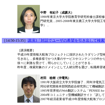
中野 有紀子（成蹊大）
1990年東京大学大学院教育学研究科修士課程修了．同
門研究員，2005-2008年東京農工大学大
学）．
［14:50-15:35］
講演3「対話でユーザの希望を引き出して検
［講演概要］
平成19年度情報大航海プロジェクトに採択されたラダリング型
引き出し，多種多様でかつ大量のサービスやコンテンツの中か
徐々に刺激を受けて，明らかにしていくことができる．
昨年度，検索対象のドメインとして人材分野を選び，転職希望者
村田 稔樹（沖電気）
1991年大阪府立大学大学院修了．同年沖電気
同社研究開発本部関西総合研究所にて機械翻訳
1995年世界初のWeb翻訳システム「PENSEE for 
2004年コミュニティ型機械翻訳サイト「訳し
2007年経済産業省平成19年度情報大航海プ