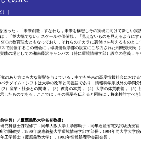
してのSFC
義室）］
次のようなメッセージを送った．「未来創造，すなわち，未来を構想しその実現に向け
とは，『並大抵でない』スケールや価値観，『見えないものを見えるようにす
SFCの教育理念ともなっており，それらのチカラに裏付けを与えるものとし
パスで開催するこの機会に，環境情報学部の設立にご尽力された相磯秀夫氏（
学実践の場としての湘南藤沢キャンパス（特に環境情報学部）設立の意義，キ
研究のあり方にも大な影響を与えている．中でも将来の高度情報社会における
パラダイム・シフトは大学の改革と同義語であり，情報科学系以外の学問分野
（2）産業・社会との関連，（3）教育の本質，（4）大学の体質改善，（5）
に示したものである．ここでは，その概要を伝えると同時に，将来検討すべき
前学長）／慶應義塾大学名誉教授）
工学研究科修士課程修了．同年大阪大学工学部助手．同年通産省電気試験所技官．
所訪問教授．1990年慶應義塾大学環境情報学部学部長．1994年同大学大学
68年工学博士（慶應義塾大学）．1992年情報処理学会副会長．