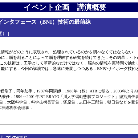
イベント企画 講演概要
ンタフェース（BNI）技術の最前線
義室）］
に情報がどのように表現され，処理されているのかを調べなくてはならない．
めに，脳を創ることによって脳を理解する研究を続けてきた．その結果，ヒト
．この技術は，工学として革新的なだけではなく，脳内の情報を実時間で抽出
能にする．今回の講演では，急速に発展しつつある，BNIやサイボーグ技術
課程修了，同年助手，1987年同講師．1988年（株）ATRに移る．2003年よ
括兼任．1996～2001年JST-ERATO「川人学習動態脳プロジェクト」総括
，大阪科学賞，科学技術長官賞，塚原賞，志田林三郎賞，朝日賞などを受賞．著
集委員，日本神経科学会理事．