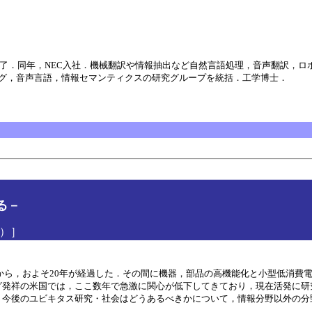
程修了．同年，NEC入社．機械翻訳や情報抽出など自然言語処理，音声翻訳，
グ，音声言語，情報セマンティクスの研究グループを統括．工学博士．
る－
室）］
提唱してから，およそ20年が経過した．その間に機器，部品の高機能化と小型低
グ発祥の米国では，ここ数年で急激に関心が低下してきており，現在活発に研
，今後のユビキタス研究・社会はどうあるべきかについて，情報分野以外の分