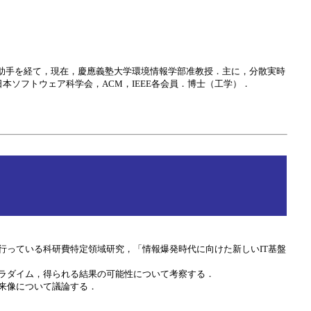
科助手を経て，現在，慶應義塾大学環境情報学部准教授．主に，分散実時
ソフトウェア科学会，ACM，IEEE各会員．博士（工学）．
行っている科研費特定領域研究，「情報爆発時代に向けた新しいIT基盤
ラダイム，得られる結果の可能性について考察する．
来像について議論する．