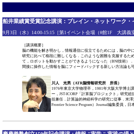
船井業績賞受賞記念講演：ブレイン・ネットワーク・イ
9月3日（水）14:00-15:15［第1イベント会場（θ館1F 大講
［講演概要］
脳の機能を解き明かし，情報通信に役立てるためには，脳の中
研究に比べて格段に難しくなる．このような困難を克服するた
て，ロボットを動かすことができるようになった（BNI技術）
間接に操作した情報を脳にフィードバックする新しい方法論も可
川人 光男（ATR脳情報研究所 所長）
1976年東京大学物理卒，1981年大阪大学博士
ー，JST-ICORP「計算脳プロジェクト」研究総
括兼任．計算論的神経科学の研究に従事．米澤賞
Frontier Science Program）Journal編