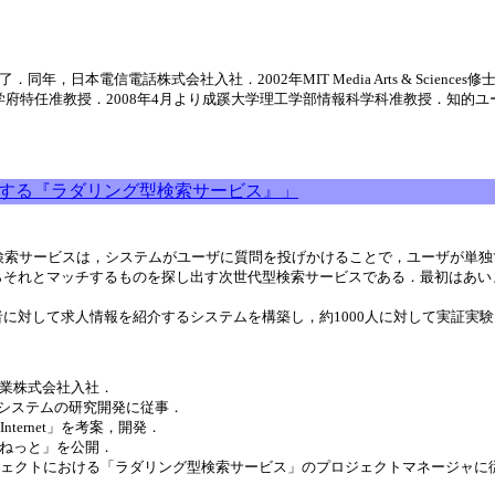
年，日本電信電話株式会社入社．2002年MIT Media Arts & Scienc
学院工学府特任准教授．2008年4月より成蹊大学理工学部情報科学科准教授．
索する『ラダリング型検索サービス』」
検索サービスは，システムがユーザに質問を投げかけることで，ユーザが単
らそれとマッチするものを探し出す次世代型検索サービスである．最初はあい
に対して求人情報を紹介するシステムを構築し，約1000人に対して実証実
工業株式会社入社．
システムの研究開発に従事．
Internet」を考案，開発．
てねっと」を公開．
ロジェクトにおける「ラダリング型検索サービス」のプロジェクトマネージャに