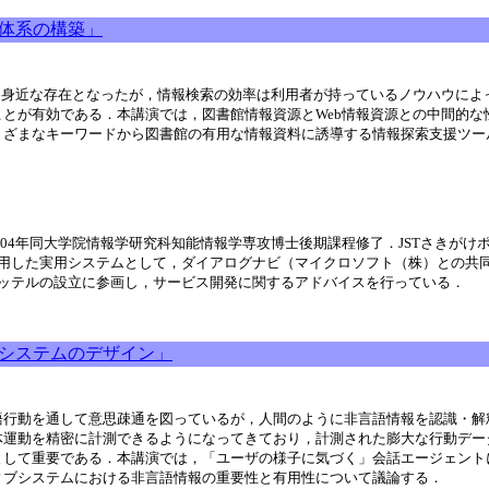
体系の構築」
は身近な存在となったが，情報検索の効率は利用者が持っているノウハウによ
有効である．本講演では，図書館情報資源とWeb情報資源との中間的な性質を持つ「
なキーワードから図書館の有用な情報資料に誘導する情報探索支援ツール「Litt
2004年同大学院情報学研究科知能情報学専攻博士後期課程修了．JSTさきがけ
用した実用システムとして，ダイアログナビ（マイクロソフト（株）との共
ッテルの設立に参画し，サービス開発に関するアドバイスを行っている．
ブシステムのデザイン」
語行動を通して意思疎通を図っているが，人間のように非言語情報を認識・解
体運動を精密に計測できるようになってきており，計測された膨大な行動デー
として重要である．本講演では，「ユーザの様子に気づく」会話エージェント
ィブシステムにおける非言語情報の重要性と有用性について議論する．