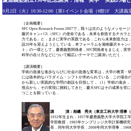
慶應義塾創立150年記念講演：情報 "実学 " 実践の場と
9月2日（火）10:30-12:00［第1イベント会場（θ館1F 大講
［企画概要］
SFC Open Research Forum 2007で，我々は
藤沢キャンパス（SFC）の使命である．未来を創造するチカラ
力である」と．まさに実学の実践である．これら未来創造力は，
設20年を迎えようとしている．本フォーラムを湘南藤沢キャン
ト」の一環として，慶應義塾関係者，SFC関係者をまじえ，実
科学の在り方などについて幅広いテーマでご講演いただく．
［講演概要］
学術の急速な進歩ならびに社会の急激な変革は，大学の教育・
には抜本的なパラダイム・シフトが求められている．この場合の
から新しい実践的な学問の創設を目指して，（1）学術の進歩，
視点から，その実現に挑戦してきた．慶大SFCはその成果を世
つことを願っている．
講 演：相磯 秀夫（東京工科大学 理事（
1932年生まれ．1957年慶應義塾大学大学院
学部教授．1983年ケンブリッジ大学計算機研究
長．同年同大学学長．2008年同大学理事．19