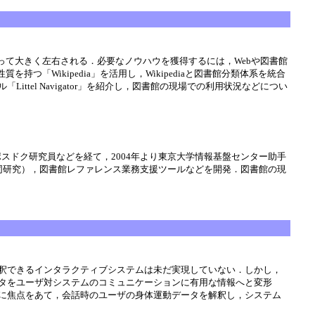
って大きく左右される．必要なノウハウを獲得するには，Webや図書館
Wikipedia」を活用し，Wikipediaと図書館分類体系を統合
el Navigator」を紹介し，図書館の現場での利用状況などについ
ポスドク研究員などを経て，2004年より東京大学情報基盤センター助手
同研究），図書館レファレンス業務支援ツールなどを開発．図書館の現
釈できるインタラクティブシステムは未だ実現していない．しかし，
タをユーザ対システムのコミュニケーションに有用な情報へと変形
に焦点をあて，会話時のユーザの身体運動データを解釈し，システム