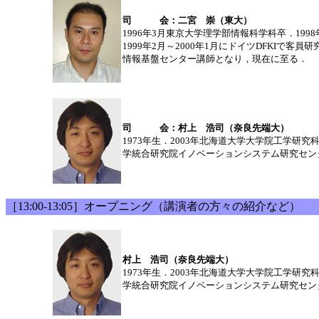
司 会：二宮 崇（東大）
1996年3月東京大学理学部情報科学科卒．19
1999年2月～2000年1月にドイツDFKIで客員
情報基盤センター講師となり，現在に至る．
司 会：村上 浩司（奈良先端大）
1973年生．2003年北海道大学大学院工学
学統合研究院イノベーションシステム研究セン
［13:00-13:05］オープニング（講演者の方々の紹介など）
村上 浩司（奈良先端大）
1973年生．2003年北海道大学大学院工学
学統合研究院イノベーションシステム研究セン