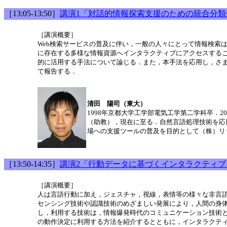
［13:05-13:50］
講演1「対話的情報探索支援のための統合分類
［講演概要］
Web検索サービスの普及に伴い，一般の人々にとって情報検索
に存在する多様な情報資源へインタラクティブにアクセスすることが
的に活用する手法について論じる．また，本手法を応用し，さまざま
て報告する．
清田 陽司（東大）
1998年京都大学工学部電気工学第二学科卒．
（助教），現在に至る．自然言語処理技術を応
場への支援ツールの普及を目的として（株）リ
［13:50-14:35］
講演2「行動データに基づくインタラクティ
［講演概要］
人は言語行動に加え，ジェスチャ，視線，表情等の様々な非言
センシング技術や認識技術のめざましい発展により，人間の身
し，利用する技術は，情報爆発時代のコミュニケーション技術
の動作決定に利用する方法を紹介するとともに，インタラクテ