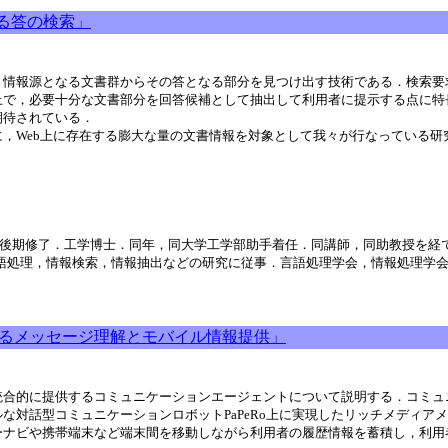
よる答の検索」
，情報源となる文書群からその答となる部分を見つけ出す技術である．検索要
上で，必要十分な文書部分を回答候補として抽出して利用者に提示する点に特
期待されている．
，Web上に存在する膨大な量の文書情報を対象として我々が行なっている研
程後期修了．工学博士．同年，同大学工学部助手着任．同講師，同助教授を経て
員．自然言語処理，情報検索，情報抽出などの研究に従事．言語処理学会，情報処理
よるメッセージ理解とモバイル情報提供」
統合的に提供するコミュニケーションエージェントについて説明する．コミュ
対話型コミュニケーションロボットPaPeRo上に実現したリッチメディアメ
ーナビや携帯端末など端末間を移動しながら利用者の履歴情報を蓄積し，利用