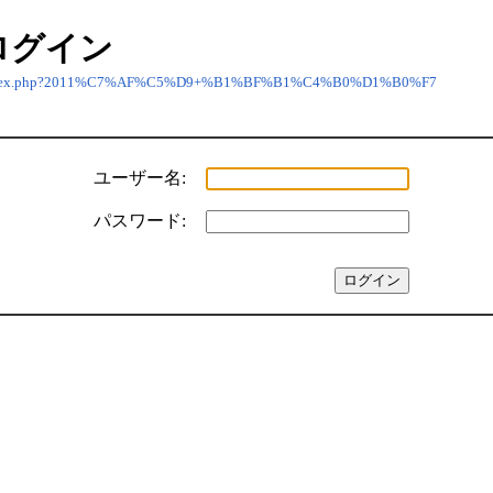
ログイン
dex.php?2011%C7%AF%C5%D9+%B1%BF%B1%C4%B0%D1%B0%F7
ユーザー名:
パスワード: