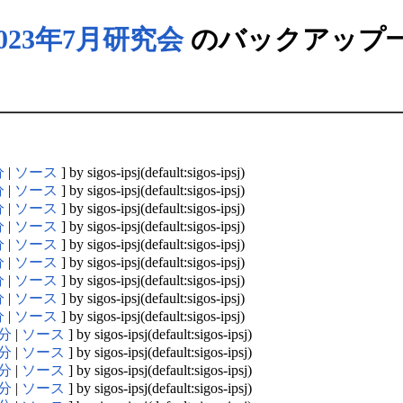
2023年7月研究会
のバックアップ
分
|
ソース
] by sigos-ipsj(default:sigos-ipsj)
分
|
ソース
] by sigos-ipsj(default:sigos-ipsj)
分
|
ソース
] by sigos-ipsj(default:sigos-ipsj)
分
|
ソース
] by sigos-ipsj(default:sigos-ipsj)
分
|
ソース
] by sigos-ipsj(default:sigos-ipsj)
分
|
ソース
] by sigos-ipsj(default:sigos-ipsj)
分
|
ソース
] by sigos-ipsj(default:sigos-ipsj)
分
|
ソース
] by sigos-ipsj(default:sigos-ipsj)
分
|
ソース
] by sigos-ipsj(default:sigos-ipsj)
分
|
ソース
] by sigos-ipsj(default:sigos-ipsj)
分
|
ソース
] by sigos-ipsj(default:sigos-ipsj)
分
|
ソース
] by sigos-ipsj(default:sigos-ipsj)
分
|
ソース
] by sigos-ipsj(default:sigos-ipsj)