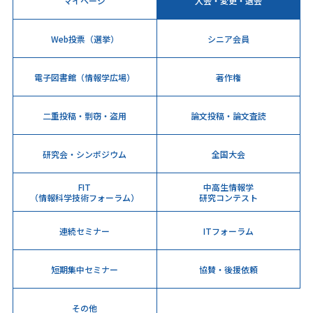
マイページ
入会・変更・退会
Web投票（選挙）
シニア会員
電子図書館（情報学広場）
著作権
二重投稿・剽窃・盗用
論文投稿・論文査読
研究会・シンポジウム
全国大会
FIT
中高生情報学
（情報科学技術フォーラム）
研究コンテスト
連続セミナー
ITフォーラム
短期集中セミナー
協賛・後援依頼
その他