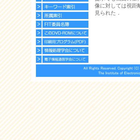
像に対しては視距
見られた．