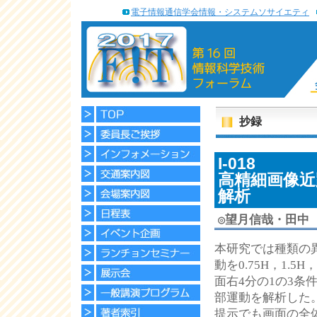
電子情報通信学会情報・システムソサイエティ
抄録
I-018
高精細画像近
解析
◎
望月信哉・田中
本研究では種類の
動を0.75H，1.
面右4分の1の3条
部運動を解析した。
提示でも画面の全