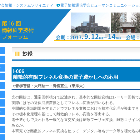
学会情報・システムソサイエティ
電子情報通信学会ヒューマンコミュニケーショ
抄録
I-006
離散的有限フレネル変換の電子透かしへの応用
○
青柳智裕・大坪紘一・青柳宣生（東洋大）
光の回折は、通常回折積分で記述され、基本的な回折変換はレーリー回折で
実際にはその近似回折変換としてフレネル変換が用いられる。
空間的な帯域制限をすることでフレネル変換における標本化定理が導出でき
その標本化定理を基にして離散的フレネル変換を導出する。
電子透かしで扱われる一般的な直交変換は離散フーリェ変換、離散コサイン
あるが、
本研究では離散的フレネル変換を使って、デジタル署名データ等を埋め込み