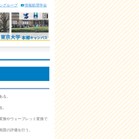
ングループ
情報処理学会
ある。
る。
変換やウェーブレット変換で
画質の評価を行う。