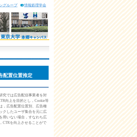
ングループ
情報処理学会
広告配置位置推定
研究では広告配信事業者を対
向上を目的とし，Cookie等
は，広告配置位置別、広告種
ックしたユーザ集合を元に広
を用いない場合，すなわち広
CTRを向上させることがで