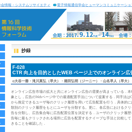
学会情報・システムソサイエティ
電子情報通信学会ヒューマンコミュニケーショ
抄録
F-028
CTR 向上を目的としたWEB ページ上でのオンライン
◎
大谷一善・滝川真弘（早大）・堀田弘明（ジーニー）・山名早人（早大）
オンライン広告市場の拡大と共にオンライン広告の需要が高まっている．本
象とし，広告のWebページ中での最適配置手法について提案する．同手法はCTR
から推定できるユーザ毎のクリック履歴を用いて広告配置を行う．具体的に
類別のクリック履歴をもとにユーザを分類する。更に、各広告におけるクリ
告を分類し、広告集合毎に広告配置位置を決定する．ユーザのクリック履歴
告毎に最もクリックされる場所に広告を配置するナイーブな手法と比較して，
きることを確認した．