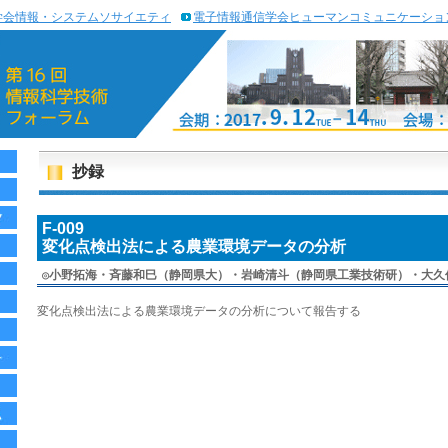
学会情報・システムソサイエティ
電子情報通信学会ヒューマンコミュニケーショ
抄録
F-009
変化点検出法による農業環境データの分析
◎
小野拓海・斉藤和巳（静岡県大）・岩崎清斗（静岡県工業技術研）・大久
変化点検出法による農業環境データの分析について報告する