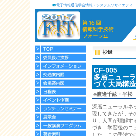
電子情報通信学会情報・システムソサイエティ
抄録
CF-005
多層ニュー
づく大局構造
◎
渡邊千紘・平松 
深層ニューラルネ
現してきたが，そ
り，人間が理解す
づき，学習後のニ
した．この手法で