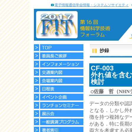
電子情報通信学会情報・システムソサイエティ
抄録
CF-003
外れ値を含
検討
○
佐藤 哲（NHN
データの分類や認
となる．しかし外
徴を持つ複雑なデ
がある．特に長期
両方を考慮する必