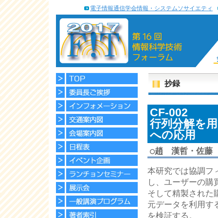
電子情報通信学会情報・システムソサイエティ
抄録
CF-002
行列分解を
への応用
○
趙 漢哲・佐藤 哲（
本研究では協調フ
し、ユーザーの購
そして精製された
元データを利用す
を検証する。