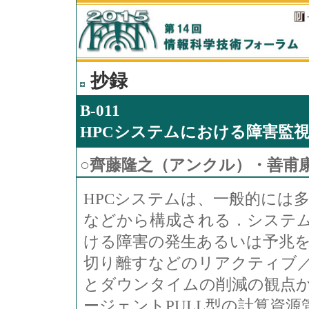
抄録
B-011
HPCシステムにおける障害監
○
齊藤隆之（アンクル）・善甫
HPCシステムは、一般的には
などから構成される．システ
ける障害の発生あるいは予兆
切り離すなどのリアクティブ
とダウンタイムの削減の観点
ージェントPULL型の計算資源管