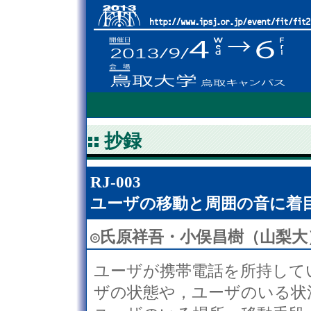
抄録
RJ-003
ユーザの移動と周囲の音に着
◎
氏原祥吾・小俣昌樹（山梨大
ユーザが携帯電話を所持して
ザの状態や，ユーザのいる状