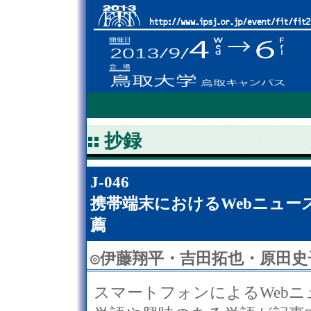
抄録
J-046
携帯端末におけるWebニュ
薦
◎
伊藤翔平・吉田拓也・原田史
スマートフォンによるWeb