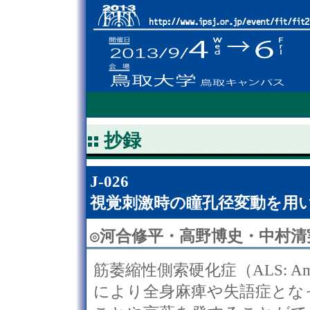
抄録
J-026
視覚刺激時の瞳孔径変動を用
◎
河合修平・高野博史・中村清
筋萎縮性側索硬化症（ALS: Amyotr
により全身麻痺や失語症とな